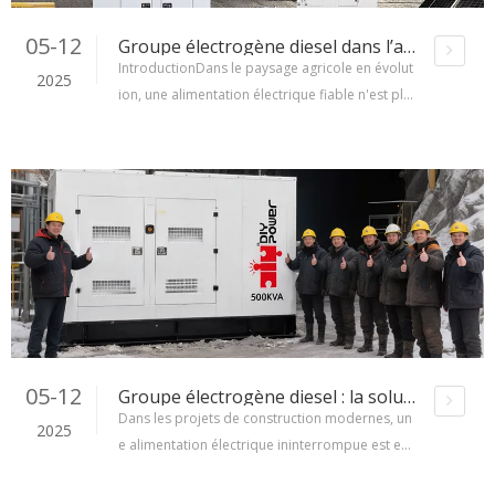
05-12
Groupe électrogène diesel dans l’agriculture : alimenter l’agriculture moderne avec des solutions énergétiques fiables
IntroductionDans le paysage agricole en évolut
2025
ion, une alimentation électrique fiable n'est plu
s un luxe mais une nécessité. Des fermes d’élev
age à grande échelle aux systèmes de serres a
utomatisés, les groupes électrogènes diesel so
nt devenus la pierre angulaire de l’agriculture
moderne. Cet article explore comment ces solu
tions d'alimentation robustes
05-12
Groupe électrogène diesel : la solution électrique fiable pour les chantiers de construction et les besoins électriques temporaires
Dans les projets de construction modernes, un
2025
e alimentation électrique ininterrompue est ess
entielle pour garantir l’efficacité et la sécurité. P