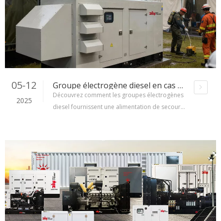
carrés, avec une capacité quotidienne moyenn
e de production d'électricité de 6 448 kWh.
05-12
Groupe électrogène diesel en cas d'urgence : une alimentation fiable lorsque chaque seconde compte
Découvrez comment les groupes électrogènes
2025
diesel fournissent une alimentation de secours
essentielle lors de catastrophes naturelles, d'ur
gences médicales et de crises humanitaires. Dé
couvrez les applications du monde réel et pour
quoi elles sont indispensables dans les opérati
ons de secours d'urgence.IntroductionLorsq
u'une catastrophe survient, qu'il s'agisse d'un o
uragan, d'un tremblement de terre