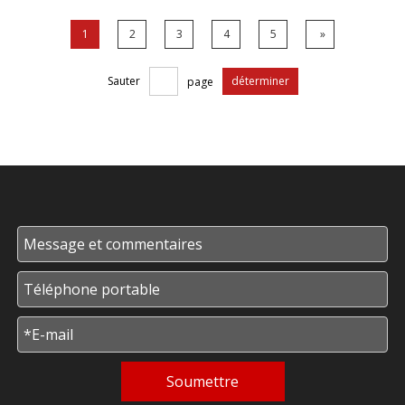
our les chantiers éloignés ou à grande échelle
où l’électricité du réseau n’est pas disponible o
1
2
3
4
5
»
u peu fiable, le groupe électrogène diesel est d
evenu la solution incontournable. Cet article ex
Sauter
page
déterminer
plore les diverses applications de di
Soumettre