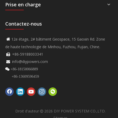
Prise en charge
Contactez-nous
12e étage, 2# bâtiment Geospace, 15 Gaoxin Rd. Zone

de haute technologie de Minhou, Fuzhou, Fujian, Chine.
+86-59188003341

info@diypowers.com


+86-18150066889
+86-13609596459
Droit d'auteur
2026
DIY POWER SYSTEM CO.,LTD.

Sitemap