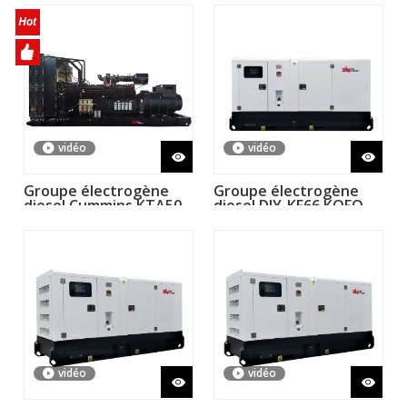
vidéo
vidéo
Groupe électrogène
Groupe électrogène
diesel Cummins KTA50-
diesel DIY-KF66 KOFO
GS8 1 500 kW
MN4105ZDS 48 kW 60
kVA 50 Hz avec moteur
Ricardo de Chine
vidéo
vidéo