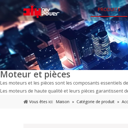
PRODUITS
Moteur et pièces
Les moteurs et les pièces sont les composants essentiels d
Les moteurs de haute qualité et leurs pièces garantissent des
Vous êtes ici:
Maison
»
Catégorie de produit
»
Acc