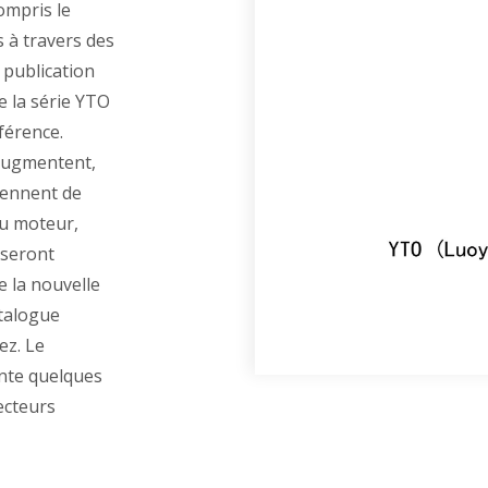
ompris le
à travers des
a publication
e la série YTO
férence.
 augmentent,
iennent de
du moteur,
 seront
e la nouvelle
atalogue
ez. Le
nte quelques
ecteurs