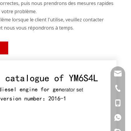
correctes, puis nous prendrons des mesures rapides
 votre problème.
ème lorsque le client l'utilise, veuillez contacter
 et nous vous répondrons à temps.
info@di
+86-591
+86-18
+86181