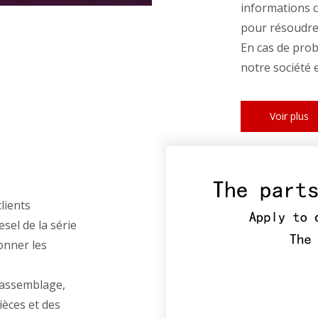
informations 
pour résoudre
En cas de probl
notre société
Voir plus
lients
sel de la série
ionner les
d'assemblage,
ièces et des