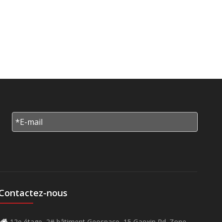
Contactez-nous
12e étage, 2# bâtiment Geospace, 15 Gaoxin Rd. Zone
