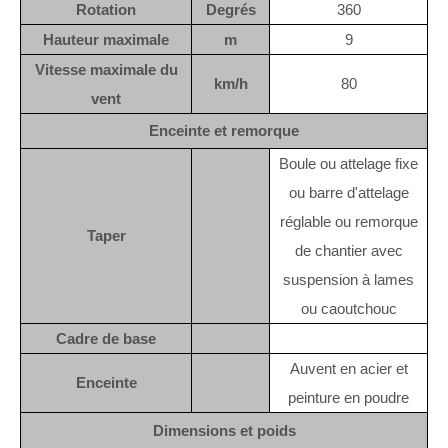
Rotation
Degrés
360
Hauteur maximale
m
9
Vitesse maximale du
km/h
80
vent
Enceinte et remorque
Boule ou attelage fixe
ou barre d'attelage
réglable ou remorque
Taper
de chantier avec
suspension à lames
ou caoutchouc
Cadre de base
Auvent en acier et
Enceinte
peinture en poudre
Dimensions et poids