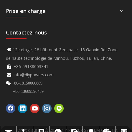
Prise en charge
Contactez-nous
12e étage, 2# bâtiment Geospace, 15 Gaoxin Rd. Zone

de haute technologie de Minhou, Fuzhou, Fujian, Chine.
+86-59188003341

info@diypowers.com


+86-18150066889
+86-13609596459
Droit d'auteur
2026
DIY POWER SYSTEM CO.,LTD.
