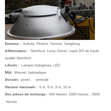
E
moteur :
Kubota, Perkins, Yanmar, Yangdong
A
Alternateur :
Stamford, Leroy-Somer, copie DIY de haute
qualité Stamford
L
droits :
Lampes halogènes, LED
Mât:
Manuel, hydraulique
Dossier:
poser
verticale
，
Hauteur maximale :
6 m, 8 m, 9 m, 10 m
Des pièces de rechange:
500 heures, 1000 heures
3
000
，
heures