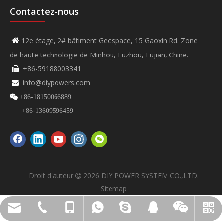
Contactez-nous
12e étage, 2# bâtiment Geospace, 15 Gaoxin Rd. Zone

de haute technologie de Minhou, Fuzhou, Fujian, Chine.
+86-59188003341

info@diypowers.com


+86-18150066889
+86-13609596459
Droit d'auteur
2026
DIY POWER SYSTEM CO.,LTD.

Sitemap
VIDÉO DIYPOWER NO.
SYSTÈME DIYPOWER
info@diypowers.com
+86-591-8800-3341
+86-18150066889
+8618150066889
+8613609596459
45528299