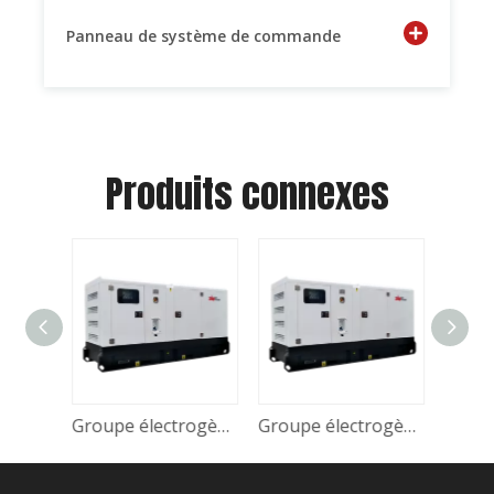
Panneau de système de commande
Produits connexes
Groupe électrogène diesel DIY-KF66 KOFO MN4105ZDS 48 kW 60 kVA 50 Hz avec moteur Ricardo de Chine
Groupe électrogène diesel DIY-KF83 ​​KOFO 4RT55-88D 60 kW 75 kVA 50 Hz avec moteur Ricardo de Chine
Groupe électrogène diesel DIY-DP165 YTO LR6B3L-15 120 kW 150 kVA 50 Hz